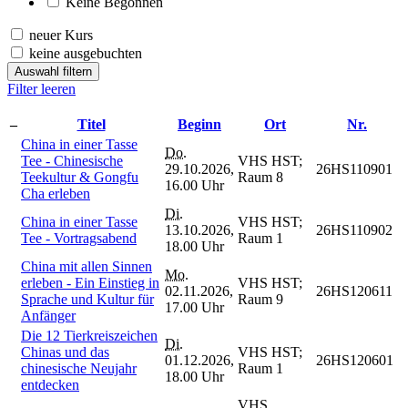
Keine Begonnen
neuer Kurs
keine ausgebuchten
Auswahl filtern
Filter leeren
–
Titel
Beginn
Ort
Nr.
China in einer Tasse
Do.
Tee - Chinesische
VHS HST;
29.10.2026,
26HS110901
Teekultur & Gongfu
Raum 8
16.00 Uhr
Cha erleben
Di.
China in einer Tasse
VHS HST;
13.10.2026,
26HS110902
Tee - Vortragsabend
Raum 1
18.00 Uhr
China mit allen Sinnen
Mo.
erleben - Ein Einstieg in
VHS HST;
02.11.2026,
26HS120611
Sprache und Kultur für
Raum 9
17.00 Uhr
Anfänger
Die 12 Tierkreiszeichen
Di.
Chinas und das
VHS HST;
01.12.2026,
26HS120601
chinesische Neujahr
Raum 1
18.00 Uhr
entdecken
VHS