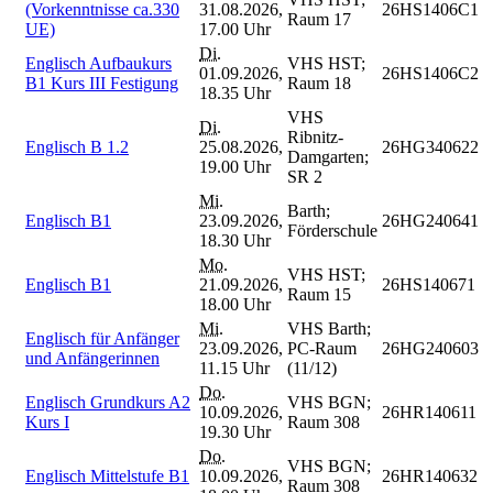
(Vorkenntnisse ca.330
31.08.2026,
26HS1406C1
Raum 17
UE)
17.00 Uhr
Di.
Englisch Aufbaukurs
VHS HST;
01.09.2026,
26HS1406C2
B1 Kurs III Festigung
Raum 18
18.35 Uhr
VHS
Di.
Ribnitz-
Englisch B 1.2
25.08.2026,
26HG340622
Damgarten;
19.00 Uhr
SR 2
Mi.
Barth;
Englisch B1
23.09.2026,
26HG240641
Förderschule
18.30 Uhr
Mo.
VHS HST;
Englisch B1
21.09.2026,
26HS140671
Raum 15
18.00 Uhr
Mi.
VHS Barth;
Englisch für Anfänger
23.09.2026,
PC-Raum
26HG240603
und Anfängerinnen
11.15 Uhr
(11/12)
Do.
Englisch Grundkurs A2
VHS BGN;
10.09.2026,
26HR140611
Kurs I
Raum 308
19.30 Uhr
Do.
VHS BGN;
Englisch Mittelstufe B1
10.09.2026,
26HR140632
Raum 308