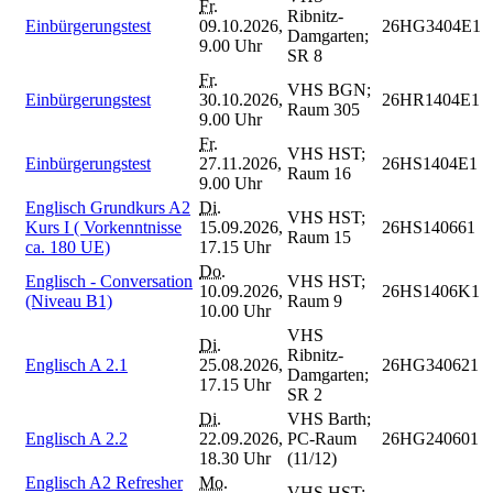
Fr.
Ribnitz-
Einbürgerungstest
09.10.2026,
26HG3404E1
Damgarten;
9.00 Uhr
SR 8
Fr.
VHS BGN;
Einbürgerungstest
30.10.2026,
26HR1404E1
Raum 305
9.00 Uhr
Fr.
VHS HST;
Einbürgerungstest
27.11.2026,
26HS1404E1
Raum 16
9.00 Uhr
Englisch Grundkurs A2
Di.
VHS HST;
Kurs I ( Vorkenntnisse
15.09.2026,
26HS140661
Raum 15
ca. 180 UE)
17.15 Uhr
Do.
Englisch - Conversation
VHS HST;
10.09.2026,
26HS1406K1
(Niveau B1)
Raum 9
10.00 Uhr
VHS
Di.
Ribnitz-
Englisch A 2.1
25.08.2026,
26HG340621
Damgarten;
17.15 Uhr
SR 2
Di.
VHS Barth;
Englisch A 2.2
22.09.2026,
PC-Raum
26HG240601
18.30 Uhr
(11/12)
Englisch A2 Refresher
Mo.
VHS HST;