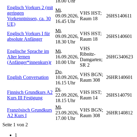
18.00 Uhr
Englisch Vorkurs 2 (mit
Mi.
geringen
VHS HST;
09.09.2026,
26HS140611
Vorkenntnissen, ca. 30
Raum 18
16.45 Uhr
UE)
Mi.
Englisch Vorkurs I für
VHS HST;
09.09.2026,
26HS140601
absolute Anfänger
Raum 18
18.30 Uhr
VHS
Englische Sprache im
Mi.
Ribnitz-
Alter lernen
16.09.2026,
26HG340623
Damgarten;
(Anfänger*innenkurs)r
10.00 Uhr
SR 2
Do.
VHS BGN;
English Conversation
10.09.2026,
26HR140601
Raum 308
16.15 Uhr
Di.
Finnisch Grundkurs A2
VHS HST;
22.09.2026,
26HS140791
Kurs III Festigung
Raum 14
18.15 Uhr
Mi.
Französisch Grundkurs
VHS BGN;
23.09.2026,
26HR140812
A2 Kurs I
Raum 308
17.00 Uhr
Seite 1 von 2
1