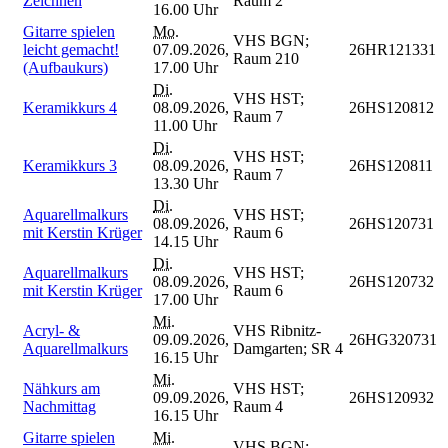
Zeichnen
Raum 2
16.00 Uhr
Gitarre spielen
Mo.
VHS BGN;
leicht gemacht!
07.09.2026,
26HR121331
Raum 210
(Aufbaukurs)
17.00 Uhr
Di.
VHS HST;
Keramikkurs 4
08.09.2026,
26HS120812
Raum 7
11.00 Uhr
Di.
VHS HST;
Keramikkurs 3
08.09.2026,
26HS120811
Raum 7
13.30 Uhr
Di.
Aquarellmalkurs
VHS HST;
08.09.2026,
26HS120731
mit Kerstin Krüger
Raum 6
14.15 Uhr
Di.
Aquarellmalkurs
VHS HST;
08.09.2026,
26HS120732
mit Kerstin Krüger
Raum 6
17.00 Uhr
Mi.
Acryl- &
VHS Ribnitz-
09.09.2026,
26HG320731
Aquarellmalkurs
Damgarten; SR 4
16.15 Uhr
Mi.
Nähkurs am
VHS HST;
09.09.2026,
26HS120932
Nachmittag
Raum 4
16.15 Uhr
Gitarre spielen
Mi.
VHS BGN;