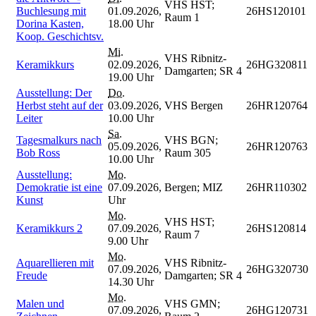
VHS HST;
Buchlesung mit
01.09.2026,
26HS120101
Raum 1
Dorina Kasten,
18.00 Uhr
Koop. Geschichtsv.
Mi.
VHS Ribnitz-
Keramikkurs
02.09.2026,
26HG320811
Damgarten; SR 4
19.00 Uhr
Ausstellung: Der
Do.
Herbst steht auf der
03.09.2026,
VHS Bergen
26HR120764
Leiter
10.00 Uhr
Sa.
Tagesmalkurs nach
VHS BGN;
05.09.2026,
26HR120763
Bob Ross
Raum 305
10.00 Uhr
Ausstellung:
Mo.
Demokratie ist eine
07.09.2026,
Bergen; MIZ
26HR110302
Kunst
Uhr
Mo.
VHS HST;
Keramikkurs 2
07.09.2026,
26HS120814
Raum 7
9.00 Uhr
Mo.
Aquarellieren mit
VHS Ribnitz-
07.09.2026,
26HG320730
Freude
Damgarten; SR 4
14.30 Uhr
Mo.
Malen und
VHS GMN;
07.09.2026,
26HG120731