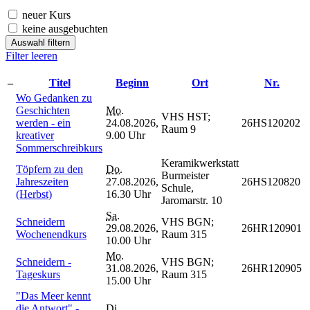
neuer Kurs
keine ausgebuchten
Auswahl filtern
Filter leeren
–
Titel
Beginn
Ort
Nr.
Wo Gedanken zu
Geschichten
Mo.
VHS HST;
werden - ein
24.08.2026,
26HS120202
Raum 9
kreativer
9.00 Uhr
Sommerschreibkurs
Keramikwerkstatt
Töpfern zu den
Do.
Burmeister
Jahreszeiten
27.08.2026,
26HS120820
Schule,
(Herbst)
16.30 Uhr
Jaromarstr. 10
Sa.
Schneidern
VHS BGN;
29.08.2026,
26HR120901
Wochenendkurs
Raum 315
10.00 Uhr
Mo.
Schneidern -
VHS BGN;
31.08.2026,
26HR120905
Tageskurs
Raum 315
15.00 Uhr
"Das Meer kennt
die Antwort" -
Di.