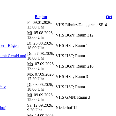
Beginn
Ort
Fr.
09.01.2026,
VHS Ribnitz-Damgarten; SR 4
13.00 Uhr
Mi.
05.08.2026,
VHS BGN; Raum 312
13.00 Uhr
Di.
25.08.2026,
mmern-Rügen
VHS HST; Raum 1
18.00 Uhr
Do.
27.08.2026,
t mit Gerald und
VHS HST; Raum 1
18.00 Uhr
Mo.
07.09.2026,
VHS BGN; Raum 210
17.00 Uhr
Mo.
07.09.2026,
VHS HST; Raum 3
17.30 Uhr
Di.
08.09.2026,
chiv
VHS HST; Raum 1
18.00 Uhr
Mi.
09.09.2026,
VHS GMN; Raum 3
15.00 Uhr
Sa.
12.09.2026,
rhof
Niederhof 12
9.30 Uhr
Mo.
14.09.2026,