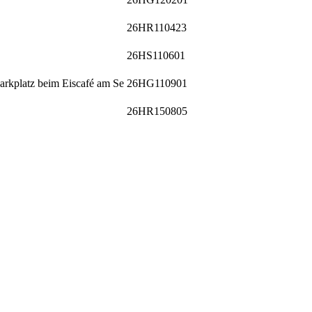
26HR110423
26HS110601
arkplatz beim Eiscafé am Se
26HG110901
26HR150805