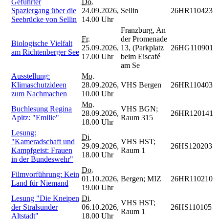
Geführter
Do.
Spaziergang über die
24.09.2026,
Sellin
26HR110423
Seebrücke von Sellin
14.00 Uhr
Franzburg, An
Fr.
der Promenade
Biologische Vielfalt
25.09.2026,
13, (Parkplatz
26HG110901
am Richtenberger See
17.00 Uhr
beim Eiscafé
am Se
Ausstellung:
Mo.
Klimaschutzideen
28.09.2026,
VHS Bergen
26HR110403
zum Nachmachen
10.00 Uhr
Mo.
Buchlesung Regina
VHS BGN;
28.09.2026,
26HR120141
Apitz: "Emilie"
Raum 315
18.00 Uhr
Lesung:
Di.
"Kameradschaft und
VHS HST;
29.09.2026,
26HS120203
Kampfgeist: Frauen
Raum 1
18.00 Uhr
in der Bundeswehr"
Do.
Filmvorführung: Kein
01.10.2026,
Bergen; MIZ
26HR110210
Land für Niemand
19.00 Uhr
Lesung "Die Kneipen
Di.
VHS HST;
der Stralsunder
06.10.2026,
26HS110105
Raum 1
Altstadt"
18.00 Uhr