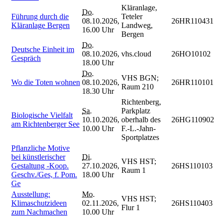
Kläranlage,
Do.
Führung durch die
Teteler
08.10.2026,
26HR110431
Kläranlage Bergen
Landweg,
16.00 Uhr
Bergen
Do.
Deutsche Einheit im
08.10.2026,
vhs.cloud
26HO10102
Gespräch
18.00 Uhr
Do.
VHS BGN;
Wo die Toten wohnen
08.10.2026,
26HR110101
Raum 210
18.30 Uhr
Richtenberg,
Sa.
Parkplatz
Biologische Vielfalt
10.10.2026,
oberhalb des
26HG110902
am Richtenberger See
10.00 Uhr
F.-L.-Jahn-
Sportplatzes
Pflanzliche Motive
bei künstlerischer
Di.
VHS HST;
Gestaltung -Koop.
27.10.2026,
26HS110103
Raum 1
Geschv./Ges, f. Pom.
18.00 Uhr
Ge
Ausstellung:
Mo.
VHS HST;
Klimaschutzideen
02.11.2026,
26HS110403
Flur 1
zum Nachmachen
10.00 Uhr