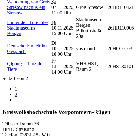
Wanderung von Groß
Sa.
Stresow nach Klein
07.11.2026,
Groß Stresow
26HR110421
Stresow
11.00 Uhr
Stadtmuseum
Hinter den Türen des
Di.
Bergen,
Stadtmuseums
10.11.2026,
26HR110905
Billrothstraße
Bergen
15.00 Uhr
20a
Di.
Deutsche Einheit im
10.11.2026,
vhs.cloud
26HO10103
Gespräch
18.00 Uhr
Fr.
Qigong – Tanz der
VHS HST;
13.11.2026,
26HS130101
Tiere
Raum 2
14.00 Uhr
Seite 1 von 2
1
2
Kreisvolkshochschule Vorpommern-Rügen
Tribseer Damm 76
18437 Stralsund
Telefon: 03831 4823-10