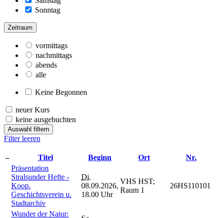
Samstag
Sonntag
Zeitraum
vormittags
nachmittags
abends
alle
Keine Begonnen
neuer Kurs
keine ausgebuchten
Auswahl filtern
Filter leeren
–
Titel
Beginn
Ort
Nr.
Präsentation
Stralsunder Hefte -
Di.
VHS HST;
Koop.
08.09.2026,
26HS110101
Raum 1
Geschichtsverein u.
18.00 Uhr
Stadtarchiv
Wunder der Natur: