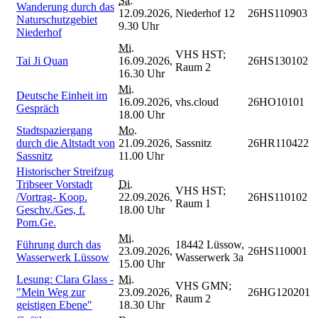
Sa.
Wanderung durch das
12.09.2026,
Niederhof 12
26HS110903
Naturschutzgebiet
9.30 Uhr
Niederhof
Mi.
VHS HST;
Tai Ji Quan
16.09.2026,
26HS130102
Raum 2
16.30 Uhr
Mi.
Deutsche Einheit im
16.09.2026,
vhs.cloud
26HO10101
Gespräch
18.00 Uhr
Stadtspaziergang
Mo.
durch die Altstadt von
21.09.2026,
Sassnitz
26HR110422
Sassnitz
11.00 Uhr
Historischer Streifzug
Tribseer Vorstadt
Di.
VHS HST;
/Vortrag- Koop.
22.09.2026,
26HS110102
Raum 1
Geschv./Ges, f.
18.00 Uhr
Pom.Ge.
Mi.
Führung durch das
18442 Lüssow,
23.09.2026,
26HS110001
Wasserwerk Lüssow
Wasserwerk 3a
15.00 Uhr
Lesung: Clara Glass -
Mi.
VHS GMN;
"Mein Weg zur
23.09.2026,
26HG120201
Raum 2
geistigen Ebene"
18.30 Uhr