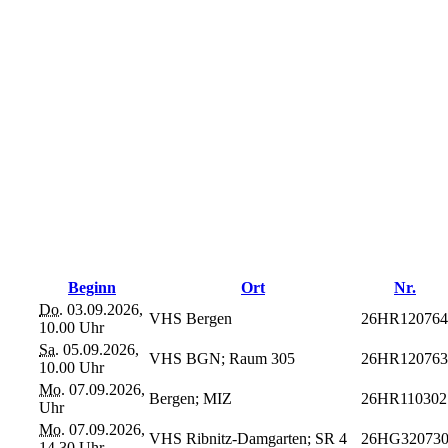
Beginn
Ort
Nr.
Do.
03.09.2026,
VHS Bergen
26HR120764
10.00 Uhr
Sa.
05.09.2026,
VHS BGN; Raum 305
26HR120763
10.00 Uhr
Mo.
07.09.2026,
Bergen; MIZ
26HR110302
Uhr
Mo.
07.09.2026,
VHS Ribnitz-Damgarten; SR 4
26HG32073
14.30 Uhr