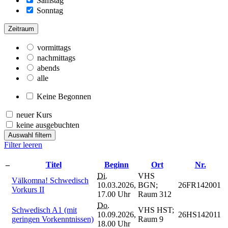
Samstag
Sonntag
Zeitraum
vormittags
nachmittags
abends
alle
Keine Begonnen
neuer Kurs
keine ausgebuchten
Auswahl filtern
Filter leeren
–
Titel
Beginn
Ort
Nr.
Di.
VHS
Välkomna! Schwedisch
10.03.2026,
BGN;
26FR142001
Vorkurs II
17.00 Uhr
Raum 312
Do.
Schwedisch A1 (mit
VHS HST;
10.09.2026,
26HS142011
geringen Vorkenntnissen)
Raum 9
18.00 Uhr