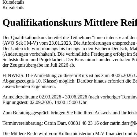
Kursdetails
Kursdetails
Qualifikationskurs Mittlere Rei
Der Qualifikationskurs bereitet die Teilnehmer*innen intensiv auf de
(AVO Sek I M-V) vom 23.01.2023. Die Anforderungen entsprechen d
Der Unterricht wird montags bis freitags in den Fächern Deutsch, Ma
(Änderungen vorbehalten!). Die verbindliche Festlegung erfolgt im 
Selbststudium und Projektarbeit. Der Kurs nimmt an den zentralen Pr
der Zeugnisübergabe im Juli 2026 ab.
HINWEIS: Die Anmeldung zu diesem Kurs ist bis zum 30.06.2026 UND
Abgangszeugnis 10. Klasse) möglich. Darüber hinaus erfordert die B
ausreichenden Ergebnissen.
Anmeldezeitraum: 02.03.2026 - 30.06.2026 (nach vorheriger Termin
Eignungstest: 02.09.2026, 14:00-15:00 Uhr
Zum Beratungsgespräch bringen Sie bitte Ihren Ausweis und Ihr letzte
Terminvereinbarung: Catrin Darr, 03831 48 23 16 oder catrin.darr@lk
Die Mittlere Reife wird vom Kultusministerium M-V finanziert und ist