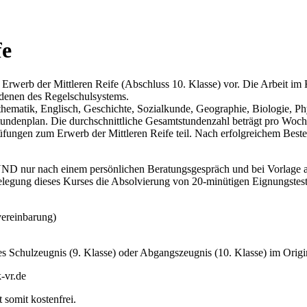
fe
n Erwerb der Mittleren Reife (Abschluss 10. Klasse) vor. Die Arbeit im
enen des Regelschulsystems.
thematik, Englisch, Geschichte, Sozialkunde, Geographie, Biologie, Phy
Stundenplan. Die durchschnittliche Gesamtstundenzahl beträgt pro Woc
üfungen zum Erwerb der Mittleren Reife teil. Nach erfolgreichem Beste
 nur nach einem persönlichen Beratungsgespräch und bei Vorlage al
elegung dieses Kurses die Absolvierung von 20-minütigen Eignungstes
vereinbarung)
s Schulzeugnis (9. Klasse) oder Abgangszeugnis (10. Klasse) im Origin
-vr.de
 somit kostenfrei.