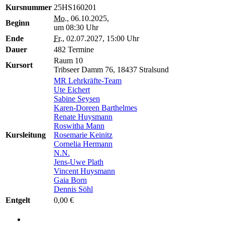
Kursnummer
25HS160201
Mo.
, 06.10.2025,
Beginn
um 08:30 Uhr
Ende
Fr.
, 02.07.2027, 15:00 Uhr
Dauer
482 Termine
Raum 10
Kursort
Tribseer Damm 76, 18437 Stralsund
MR Lehrkräfte-Team
Ute Eichert
Sabine Seysen
Karen-Doreen Barthelmes
Renate Huysmann
Roswitha Mann
Kursleitung
Rosemarie Keinitz
Cornelia Hermann
N.N.
Jens-Uwe Plath
Vincent Huysmann
Gaia Born
Dennis Söhl
Entgelt
0,00 €