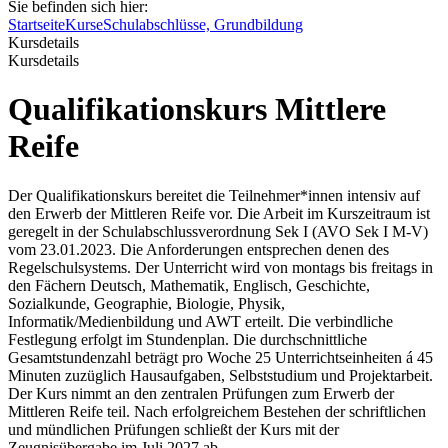
Sie befinden sich hier:
Startseite
Kurse
Schulabschlüsse, Grundbildung
Kursdetails
Kursdetails
Qualifikationskurs Mittlere
Reife
Der Qualifikationskurs bereitet die Teilnehmer*innen intensiv auf
den Erwerb der Mittleren Reife vor. Die Arbeit im Kurszeitraum ist
geregelt in der Schulabschlussverordnung Sek I (AVO Sek I M-V)
vom 23.01.2023. Die Anforderungen entsprechen denen des
Regelschulsystems. Der Unterricht wird von montags bis freitags in
den Fächern Deutsch, Mathematik, Englisch, Geschichte,
Sozialkunde, Geographie, Biologie, Physik,
Informatik/Medienbildung und AWT erteilt. Die verbindliche
Festlegung erfolgt im Stundenplan. Die durchschnittliche
Gesamtstundenzahl beträgt pro Woche 25 Unterrichtseinheiten á 45
Minuten zuzüglich Hausaufgaben, Selbststudium und Projektarbeit.
Der Kurs nimmt an den zentralen Prüfungen zum Erwerb der
Mittleren Reife teil. Nach erfolgreichem Bestehen der schriftlichen
und mündlichen Prüfungen schließt der Kurs mit der
Zeugnisübergabe im Juli 2027 ab.