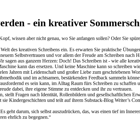
rden - ein kreativer Sommersch
 Kopf, wissen aber nicht genau, wo Sie anfangen sollen? Oder Sie spür
Welt des kreativen Schreibens ein. Es erwarten Sie praktische Übungen
 neuem Selbstvertrauen und vor allem der Freude am Schreiben nach H
r sagen aus ganzem Herzen: Doch! Das Schreiben ist - wie alle kreativen
Maschine kann das ersetzen. Und keine Maschine kann so schreiben wie
ielen Jahren mit Leidenschaft und großer Liebe zum geschriebenen Wort. I
chreibmethodik und im achtsamen, bestärkenden Feedback sammeln könne
erausfordernd es sein kann, im Alltag Raum fürs Schreiben zu schaffen 
eude dabei, ihre eigene Stimme zu entdecken und ihr zu vertrauen.
, stellt Fragen nach Identität, Rollenbildern und gesellschaftlichen E
sie Kindergeschichten und teilt auf ihrem Substack-Blog Writer’s Co
 Es geht darum, sich selbst auszudrücken, das, was einen tief im Inne
eren ehrlich zu begegnen.“