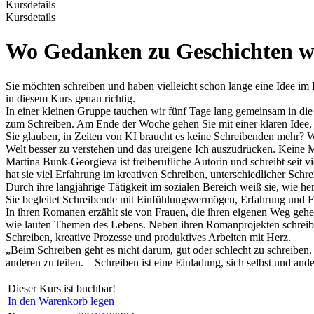
Kursdetails
Kursdetails
Wo Gedanken zu Geschichten we
Sie möchten schreiben und haben vielleicht schon lange eine Idee im
in diesem Kurs genau richtig.
In einer kleinen Gruppe tauchen wir fünf Tage lang gemeinsam in die 
zum Schreiben. Am Ende der Woche gehen Sie mit einer klaren Idee,
Sie glauben, in Zeiten von KI braucht es keine Schreibenden mehr? Wi
Welt besser zu verstehen und das ureigene Ich auszudrücken. Keine 
Martina Bunk-Georgieva ist freiberufliche Autorin und schreibt seit v
hat sie viel Erfahrung im kreativen Schreiben, unterschiedlicher S
Durch ihre langjährige Tätigkeit im sozialen Bereich weiß sie, wie h
Sie begleitet Schreibende mit Einfühlungsvermögen, Erfahrung und Fr
In ihren Romanen erzählt sie von Frauen, die ihren eigenen Weg gehen
wie lauten Themen des Lebens. Neben ihren Romanprojekten schreibt 
Schreiben, kreative Prozesse und produktives Arbeiten mit Herz.
„Beim Schreiben geht es nicht darum, gut oder schlecht zu schreiben.
anderen zu teilen. – Schreiben ist eine Einladung, sich selbst und and
Dieser Kurs ist buchbar!
In den Warenkorb legen