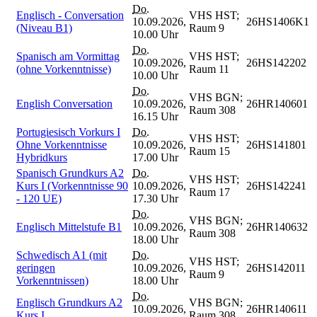
Do.
Englisch - Conversation
VHS HST;
10.09.2026,
26HS1406K1
(Niveau B1)
Raum 9
10.00 Uhr
Do.
Spanisch am Vormittag
VHS HST;
10.09.2026,
26HS142202
(ohne Vorkenntnisse)
Raum 11
10.00 Uhr
Do.
VHS BGN;
English Conversation
10.09.2026,
26HR140601
Raum 308
16.15 Uhr
Portugiesisch Vorkurs I
Do.
VHS HST;
Ohne Vorkenntnisse
10.09.2026,
26HS141801
Raum 15
Hybridkurs
17.00 Uhr
Spanisch Grundkurs A2
Do.
VHS HST;
Kurs I (Vorkenntnisse 90
10.09.2026,
26HS142241
Raum 17
- 120 UE)
17.30 Uhr
Do.
VHS BGN;
Englisch Mittelstufe B1
10.09.2026,
26HR140632
Raum 308
18.00 Uhr
Schwedisch A1 (mit
Do.
VHS HST;
geringen
10.09.2026,
26HS142011
Raum 9
Vorkenntnissen)
18.00 Uhr
Do.
Englisch Grundkurs A2
VHS BGN;
10.09.2026,
26HR140611
Kurs I
Raum 308