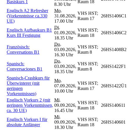
Basiskurs 1
Raum 18
8.30 Uhr
Englisch A2 Refresher
Mo.
VHS HST;
(Vorkenntnisse ca.330
31.08.2026,
26HS1406C1
Raum 17
UE)
17.00 Uhr
Di.
Englisch Aufbaukurs B1
VHS HST;
01.09.2026,
26HS1406C2
Kurs III Festigung
Raum 18
18.35 Uhr
Do.
Französisch:
VHS HST;
03.09.2026,
26HS1408B2
Conversations B1
Raum 8
16.30 Uhr
Do.
Spanisch:
VHS HST;
03.09.2026,
26HS1422F1
Conversaciones B1
Raum 8
18.35 Uhr
Spanisch-Crashkurs für
Mo.
Überwinterer (mit
VHS HST;
07.09.2026,
26HS1422Ü1
geringen
Raum 17
10.00 Uhr
Vorkenntnissen)
Englisch Vorkurs 2 (mit
Mi.
VHS HST;
geringen Vorkenntnissen,
09.09.2026,
26HS140611
Raum 18
ca. 30 UE)
16.45 Uhr
Mi.
Englisch Vorkurs I für
VHS HST;
09.09.2026,
26HS140601
absolute Anfänger
Raum 18
18.30 Uhr