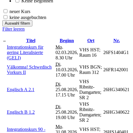
Keine Begonnen
neuer Kurs
keine ausgebuchten
Auswahl filtern
Filter leeren
–
Titel
Beginn
Ort
Nr.
Integrationskurs für
Mo.
VHS HST;
gering Literalisierte
02.03.2026,
26FS1404G1
Raum 16
(GELI)
8.30 Uhr
Di.
Välkomna! Schwedisch
VHS BGN;
10.03.2026,
26FR142001
Vorkurs II
Raum 312
17.00 Uhr
VHS
Di.
Ribnitz-
Englisch A 2.1
25.08.2026,
26HG340621
Damgarten;
17.15 Uhr
SR 2
VHS
Di.
Ribnitz-
Englisch B 1.2
25.08.2026,
26HG340622
Damgarten;
19.00 Uhr
SR 2
Mo.
Integrationskurs 90 -
VHS HST;
31.08.2026,
26HS140401