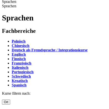
Sprachen
Sprachen
Sprachen
Fachbereiche
Polnisch
Chinesisch
Deutsch als Fremdsprache / Integrationskurse
Englisch
Finnisch
Französisch
Italienisch
Portugiesisch
Schwedisch
Kroatisch
Spanisch
Kurse filtern nach:
Ort