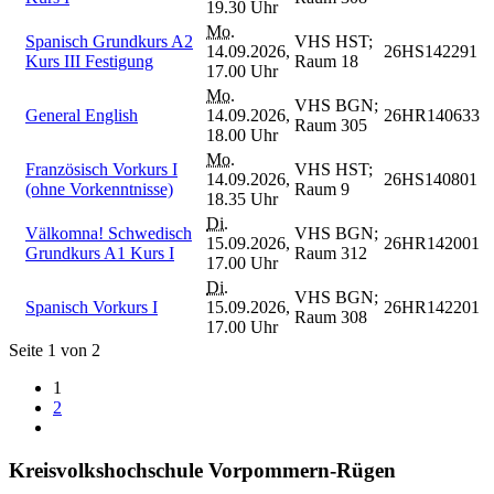
19.30 Uhr
Mo.
Spanisch Grundkurs A2
VHS HST;
14.09.2026,
26HS142291
Kurs III Festigung
Raum 18
17.00 Uhr
Mo.
VHS BGN;
General English
14.09.2026,
26HR140633
Raum 305
18.00 Uhr
Mo.
Französisch Vorkurs I
VHS HST;
14.09.2026,
26HS140801
(ohne Vorkenntnisse)
Raum 9
18.35 Uhr
Di.
Välkomna! Schwedisch
VHS BGN;
15.09.2026,
26HR142001
Grundkurs A1 Kurs I
Raum 312
17.00 Uhr
Di.
VHS BGN;
Spanisch Vorkurs I
15.09.2026,
26HR142201
Raum 308
17.00 Uhr
Seite 1 von 2
1
2
Kreisvolkshochschule Vorpommern-Rügen