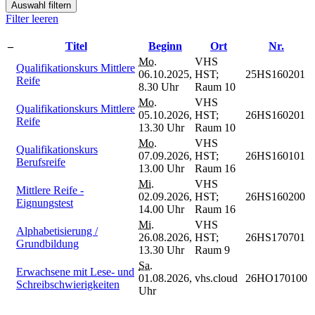
Auswahl filtern
Filter leeren
–
Titel
Beginn
Ort
Nr.
Mo.
VHS
Qualifikationskurs Mittlere
06.10.2025,
HST;
25HS160201
Reife
8.30 Uhr
Raum 10
Mo.
VHS
Qualifikationskurs Mittlere
05.10.2026,
HST;
26HS160201
Reife
13.30 Uhr
Raum 10
Mo.
VHS
Qualifikationskurs
07.09.2026,
HST;
26HS160101
Berufsreife
13.00 Uhr
Raum 16
Mi.
VHS
Mittlere Reife -
02.09.2026,
HST;
26HS160200
Eignungstest
14.00 Uhr
Raum 16
Mi.
VHS
Alphabetisierung /
26.08.2026,
HST;
26HS170701
Grundbildung
13.30 Uhr
Raum 9
Sa.
Erwachsene mit Lese- und
01.08.2026,
vhs.cloud
26HO170100
Schreibschwierigkeiten
Uhr