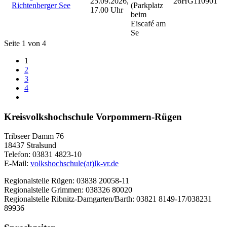
25.09.2026,
26HG110901
Richtenberger See
(Parkplatz
17.00 Uhr
beim
Eiscafé am
Se
Seite 1 von 4
1
2
3
4
Kreisvolkshochschule Vorpommern-Rügen
Tribseer Damm 76
18437 Stralsund
Telefon: 03831 4823-10
E-Mail:
volkshochschule(at)lk-vr.de
Regionalstelle Rügen: 03838 20058-11
Regionalstelle Grimmen: 038326 80020
Regionalstelle Ribnitz-Damgarten/Barth: 03821 8149-17/038231
89936