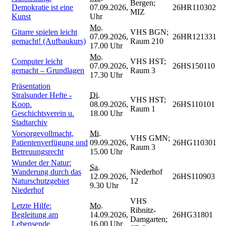
Bergen;
Demokratie ist eine
07.09.2026,
26HR110302
MIZ
Kunst
Uhr
Mo.
Gitarre spielen leicht
VHS BGN;
07.09.2026,
26HR121331
gemacht! (Aufbaukurs)
Raum 210
17.00 Uhr
Mo.
Computer leicht
VHS HST;
07.09.2026,
26HS150110
gemacht – Grundlagen
Raum 3
17.30 Uhr
Präsentation
Stralsunder Hefte -
Di.
VHS HST;
Koop.
08.09.2026,
26HS110101
Raum 1
Geschichtsverein u.
18.00 Uhr
Stadtarchiv
Vorsorgevollmacht,
Mi.
VHS GMN;
Patientenverfügung und
09.09.2026,
26HG110301
Raum 3
Betreuungsrecht
15.00 Uhr
Wunder der Natur:
Sa.
Wanderung durch das
Niederhof
12.09.2026,
26HS110903
Naturschutzgebiet
12
9.30 Uhr
Niederhof
VHS
Letzte Hilfe:
Mo.
Ribnitz-
Begleitung am
14.09.2026,
26HG31801
Damgarten;
Lebensende
16.00 Uhr