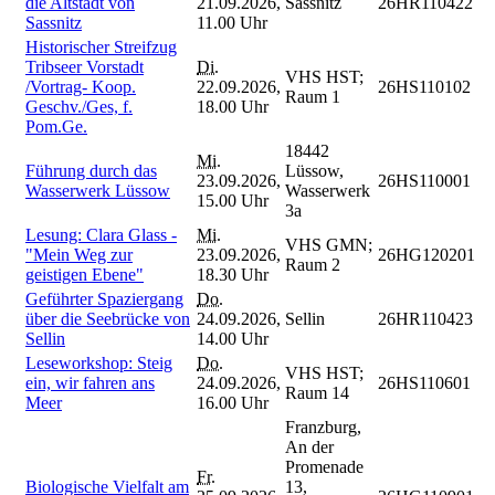
die Altstadt von
21.09.2026,
Sassnitz
26HR110422
Sassnitz
11.00 Uhr
Historischer Streifzug
Tribseer Vorstadt
Di.
VHS HST;
/Vortrag- Koop.
22.09.2026,
26HS110102
Raum 1
Geschv./Ges, f.
18.00 Uhr
Pom.Ge.
18442
Mi.
Führung durch das
Lüssow,
23.09.2026,
26HS110001
Wasserwerk Lüssow
Wasserwerk
15.00 Uhr
3a
Lesung: Clara Glass -
Mi.
VHS GMN;
"Mein Weg zur
23.09.2026,
26HG120201
Raum 2
geistigen Ebene"
18.30 Uhr
Geführter Spaziergang
Do.
über die Seebrücke von
24.09.2026,
Sellin
26HR110423
Sellin
14.00 Uhr
Leseworkshop: Steig
Do.
VHS HST;
ein, wir fahren ans
24.09.2026,
26HS110601
Raum 14
Meer
16.00 Uhr
Franzburg,
An der
Promenade
Fr.
Biologische Vielfalt am
13,