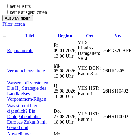
neuer Kurs
keine ausgebuchten
Auswahl filtern
Filter leeren
–
Titel
Beginn
Ort
Nr.
VHS
Fr.
Ribnitz-
Reparaturcafe
09.01.2026,
26FG32CAFE
Damgarten;
13.00 Uhr
SR 4
Mi.
VHS BGN;
Verbraucherzentrale
05.08.2026,
26HR1805
Raum 312
13.00 Uhr
Wasserstoff verstehen –
Di.
Die H₂-Strategie des
VHS HST;
25.08.2026,
26HS110402
Landkreises
Raum 1
18.00 Uhr
Vorpommern-Rügen
Was stimmt hier
eigentlich? Ein
Do.
VHS HST;
Dialogabend über
27.08.2026,
26HS110002
Raum 1
Europas Zukunft mit
18.00 Uhr
Gerald und
Ausstellung:
Mo.