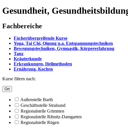
Gesundheit, Gesundheitsbildun
Fachbereiche
Fächerübergreifende Kurse
Yoga, Tai Chi, Qigong u.a. Entspannungstechniken
Bewegungstechniken, Gymnastik, Körpererfahrung
Tanz
Kräuterkunde
Erkrankungen, Heilmethoden
Ernährung, Kochen
Kurse filtern nach:
Ort
Außenstelle Barth
Geschäftsstelle Stralsund
Regionalstelle Grimmen
Regionalstelle Ribnitz-Damgarten
Regionalstelle Rügen