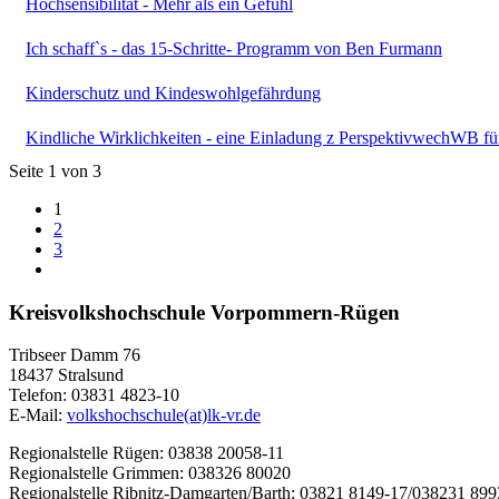
Hochsensibilität - Mehr als ein Gefühl
Ich schaff`s - das 15-Schritte- Programm von Ben Furmann
Kinderschutz und Kindeswohlgefährdung
Kindliche Wirklichkeiten - eine Einladung z PerspektivwechWB f
Seite 1 von 3
1
2
3
Kreisvolkshochschule Vorpommern-Rügen
Tribseer Damm 76
18437 Stralsund
Telefon: 03831 4823-10
E-Mail:
volkshochschule(at)lk-vr.de
Regionalstelle Rügen: 03838 20058-11
Regionalstelle Grimmen: 038326 80020
Regionalstelle Ribnitz-Damgarten/Barth: 03821 8149-17/038231 89