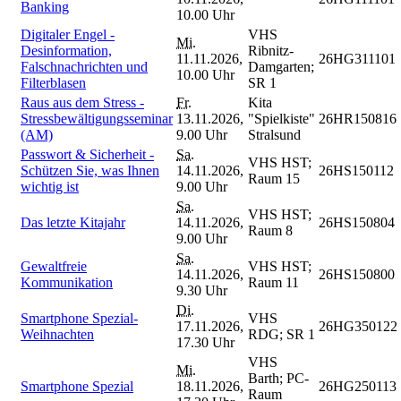
Banking
10.00 Uhr
Digitaler Engel -
VHS
Mi.
Desinformation,
Ribnitz-
11.11.2026,
26HG311101
Falschnachrichten und
Damgarten;
10.00 Uhr
Filterblasen
SR 1
Raus aus dem Stress -
Fr.
Kita
Stressbewältigungsseminar
13.11.2026,
"Spielkiste"
26HR150816
(AM)
9.00 Uhr
Stralsund
Passwort & Sicherheit -
Sa.
VHS HST;
Schützen Sie, was Ihnen
14.11.2026,
26HS150112
Raum 15
wichtig ist
9.00 Uhr
Sa.
VHS HST;
Das letzte Kitajahr
14.11.2026,
26HS150804
Raum 8
9.00 Uhr
Sa.
Gewaltfreie
VHS HST;
14.11.2026,
26HS150800
Kommunikation
Raum 11
9.30 Uhr
Di.
Smartphone Spezial-
VHS
17.11.2026,
26HG350122
Weihnachten
RDG; SR 1
17.30 Uhr
VHS
Mi.
Barth; PC-
Smartphone Spezial
18.11.2026,
26HG250113
Raum