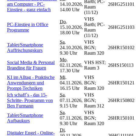
Barth; PC-
am Computer - PC-
14.10.2026,
26HG251101
Raum
Einstieg - ganz einfach
14.00 Uhr
(11/12)
VHS
Do.
PC-Einstieg in Office
Barth; PC-
15.10.2026,
26HG251103
Programme
Raum
18.00 Uhr
(11/12)
Sa.
VHS
Tablet/Smartphone
24.10.2026,
BGN;
26HR150102
Auffrischungskurs
9.30 Uhr
Raum 320
Mo.
Social Media & Personal
VHS HST;
02.11.2026,
26HS150113
Branding für Frauen
Raum 3
17.30 Uhr
KI im Alltag - Praktische
Mi.
VHS
Anwendungen und
04.11.2026,
BGN;
26HR150121
Prompt-Techniken
16.15 Uhr
Raum 320
Ich schaff`s - das 15-
Sa.
VHS
Schritte- Programm von
07.11.2026,
BGN;
26HR150802
Ben Furmann
9.15 Uhr
Raum 312
Sa.
VHS
Tablet/Smartphone
07.11.2026,
BGN;
26HR150101
Aufbaukurs
9.30 Uhr
Raum 320
Di.
Digitaler Engel - Online-
10.11.2026,
26HG111101