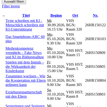
Auswahl filtern
Filter leeren
–
Titel
Beginn
Ort
Nr.
Texte schreiben mit KI -
Mi.
VHS
Menschlich schreiben mit
30.09.2026,
BGN;
26HR150122
KI-Unterstützung
16.15 Uhr
Raum 320
Mo.
VHS
Das Smartphone-ABC 60
05.10.2026,
BGN;
26HR150103
plus
9.30 Uhr
Raum 320
Medienkompetenz
Mo.
VHS HST;
vermitteln – Fake News
05.10.2026,
26HS150809
Raum 15
und KI im Bildungsalltag
10.00 Uhr
Spielen mit dem Impuls –
Fr.
VHS HST;
die Wirksamkeit der
09.10.2026,
26HS150805
Raum 5
Kinderkunst
15.00 Uhr
Zusammen wachsen - Wie
Sa.
VHS
die Kooperation mit Eltern
10.10.2026,
BGN;
26HR150804
gelingen kann
9.00 Uhr
Raum 305
Sa.
Erziehungspartnerschaft
VHS HST;
10.10.2026,
26HS150803
mit den Eltern
Raum 8
9.00 Uhr
VHS
Seniorinnen und Senioren
Mi.