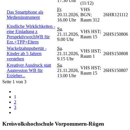
17.30 Uhr
(11/12)
Fr.
VHS
Das Smartphone als
20.11.2026,
BGN;
26HR121112
Medieninstrument
16.00 Uhr
Raum 312
Kindliche Wirklichkeiten -
Sa.
eine Einladung z
VHS HST;
21.11.2026,
26HS150806
PerspektivwechWB für
Raum 15
9.00 Uhr
Erz.+TPP+Eltern
Wackelzahnpubertät -
Sa.
VHS HST;
Kinder ab 5 Jahren
21.11.2026,
26HS150808
Raum 1
verstehen
9.15 Uhr
Kreativer Ausdruck statt
Sa.
VHS HST;
Aggression WB für
21.11.2026,
26HS150807
Raum 15
Erzieher...
13.00 Uhr
Seite 1 von 3
1
2
3
Kreisvolkshochschule Vorpommern-Rügen